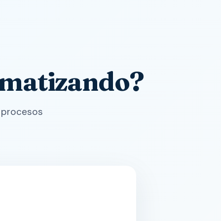
omatizando?
s procesos