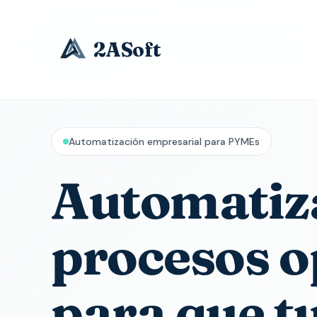
2ASoft
Automatización empresarial para PYMEs
Automati
procesos o
para que t