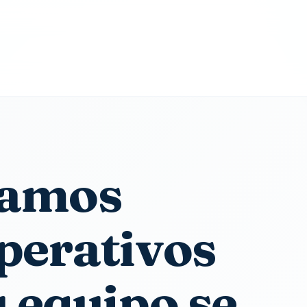
zamos
perativos
u equipo se